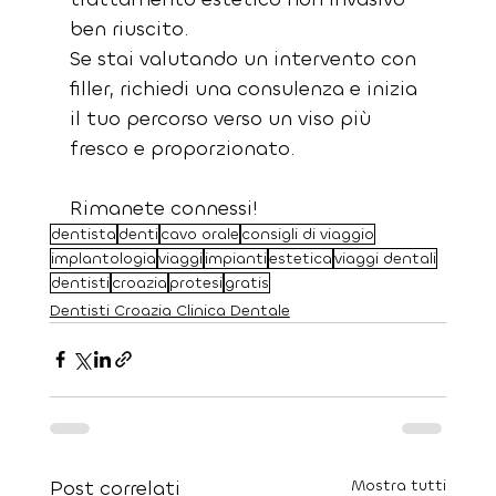
ben riuscito.
Se stai valutando un intervento con 
filler, richiedi una consulenza e inizia 
il tuo percorso verso un viso più 
fresco e proporzionato.
Rimanete connessi!
dentista
denti
cavo orale
consigli di viaggio
implantologia
viaggi
impianti
estetica
viaggi dentali
dentisti
croazia
protesi
gratis
Dentisti Croazia Clinica Dentale
Post correlati
Mostra tutti