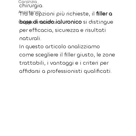
Garanzia
chirurgia. 
Assistenza
Tra le opzioni più richieste, il 
filler a 
base di acido ialuronico
 si distingue 
Viaggio e Navetta
per efficacia, sicurezza e risultati 
naturali.
In questo articolo analizziamo 
come scegliere il filler giusto, le zone 
trattabili, i vantaggi e i criteri per 
affidarsi a professionisti qualificati.