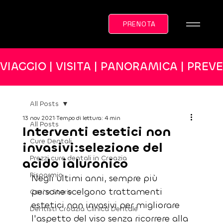
PRENOTA
VIAGGIO | VISITA | PANORAMICA | PREV
All Posts
13 nov 2021
Tempo di lettura: 4 min
All Posts
Interventi estetici non
Cure Dentali
invasivi:selezione del
Prezzi cure dentali in Croazia
acido ialuronico
Risparmio
Negli ultimi anni, sempre più 
persone scelgono trattamenti 
Casi e Storie
estetici non invasivi per migliorare 
Dentisti Croazia Clinica Dentale
l'aspetto del viso senza ricorrere alla 