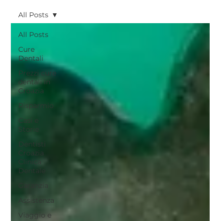
All Posts
All Posts
Cure
Dentali
Prezzi cure
dentali in
Croazia
Risparmio
Casi e
Storie
Dentisti
Croazia
Clinica
Dentale
Garanzia
Assistenza
Viaggio e