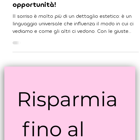
Il ruolo del sorriso nella vita
quotidiana: più sicurezza, più
opportunità!
Il sorriso è molto più di un dettaglio estetico: è un
linguaggio universale che influenza il modo in cui ci
vediamo e come gli altri ci vedono. Con le giuste
cure, la tecnologia più avanzata e un team che
mette te al centro, ogni giorno può essere quello
giusto per iniziare un cambiamento che ti
accompagnerà per tutta la vita.
Risparmia