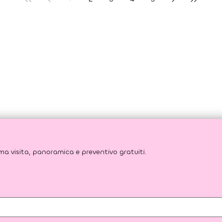
Risparmia fino al 60% rispetto ai preventivi italiani. Prima visita, panoramica e preventivo gratuiti. 