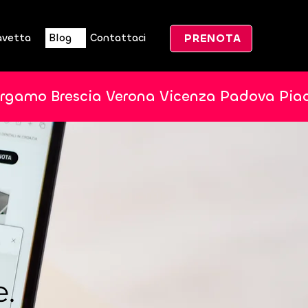
PRENOTA
avetta
Blog
Contattaci
ergamo Brescia Verona Vicenza Padova Pia
e.