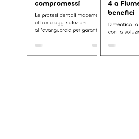
compromessi
4 a Fiume
benefici
Le protesi dentali moderne
offrono oggi soluzioni
Dimentica la
all’avanguardia per garantire
con la soluzi
comfort, stabilità e un
dentale a Fi
aspetto naturale senza
tecnica inno
compromessi. Grazie ai nuovi
di riabilitare
materiali e alle tecnologie
con soli quat
avanzate, è possibile
offrendo denti
ottenere denti fissi o
e un risparm
rimovibili perfettamente
rispetto all'I
adattabili alla bocca,
nostro proto
migliorando la sicurezza e il
integrata, ut
benessere del paziente.
tecnologie 
materiali sviz
d'eccellenza. 
del carico im
servizio nave