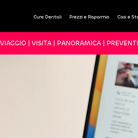
Cure Dentali
Prezzi e Risparmio
Casi e St
VIAGGIO | VISITA | PANORAMICA | PREVENT