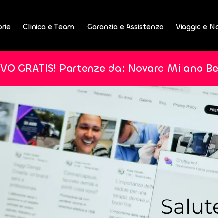
orie
Clinica e Team
Garanzia e Assistenza
Viaggio e N
IVO GRATIS! Partenze da: Novara Milano B
Salut