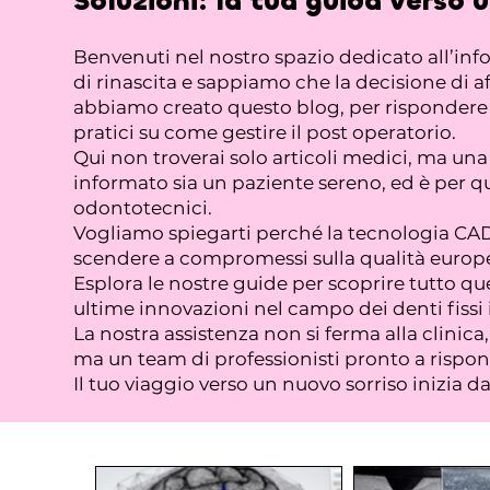
Soluzioni:
la tua guida verso 
Benvenuti nel nostro spazio dedicato all’in
di rinascita e sappiamo che la decisione di af
abbiamo creato questo blog, per rispondere a 
pratici su come gestire il post operatorio.
Qui non troverai solo articoli medici, ma u
informato sia un paziente sereno, ed è per qu
odontotecnici.
Vogliamo spiegarti perché la tecnologia CAD/
scendere a compromessi sulla qualità europe
Esplora le nostre guide per scoprire tutto que
ultime innovazioni nel campo dei denti fissi 
La nostra assistenza non si ferma alla clinic
ma un team di professionisti pronto a rispond
Il tuo viaggio verso un nuovo sorriso inizia d