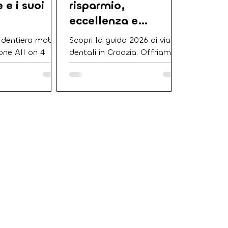
 e i suoi
risparmio,
eccellenza e
innovazione
 dentiera mobile
Scopri la guida 2026 ai viaggi
one All on 4
dentali in Croazia. Offriamo
ume. Questa
un protocollo di gestione
vativa permette
integrata del paziente che
 un’intera arcata
include cure odontoiatriche
tro impianti,
d'eccellenza con impianti
 fissi in 24 ore
Straumann e risparmio del
io del 60%
60%. Il nostro modello di
talia. Grazie al
assistenza a ciclo completo
collo di gestione
prevede navetta gratuita da
ilizziamo
Brescia, Milano e Verona e
CAD-CAM e
organizzazione di alloggi
zeri
convenzionati a Fiume e
Scopri i benefici
Abbazia. Con oltre 16.000
mediato, il
pazienti trattati e assistenza
tta gratuito e
h24 in italiano, siamo la