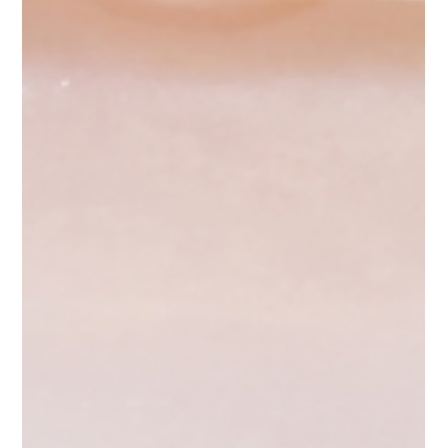
affrontare problemi dentali può essere stressante,
soprattutto quando i preventivi in Italia sembrano
troppo alti.