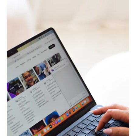
11 nov 2024
Tempo di lettura: 5 min
Il sorriso perfetto: vantaggi e
svantaggi dello “smile
hollywoodiano”
Questo tipo di sorriso caratterizzato da denti
perfettamente allineati, bianchi e luminosi, prende il
nome dalle star di Hollywood.