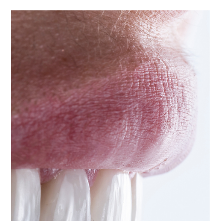
28 set 2025
Tempo di lettura: 2 min
Il ruolo del sorriso nella vita
quotidiana: più sicurezza, più
opportunità!
Il sorriso è molto più di un dettaglio estetico: è un
linguaggio universale che influenza il modo in cui ci
vediamo e come gli altri ci vedono. Con le giuste
cure, la tecnologia più avanzata e un team che
mette te al centro, ogni giorno può essere quello
giusto per iniziare un cambiamento che ti
accompagnerà per tutta la vita.