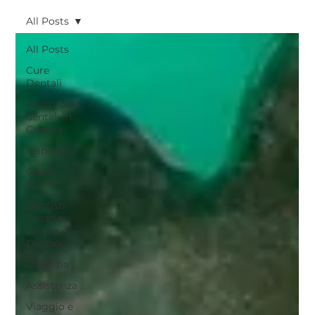
All Posts
All Posts
Cure
Dentali
Prezzi cure
dentali in
Croazia
Risparmio
Casi e
Storie
Dentisti
Croazia
Clinica
Dentale
Garanzia
Assistenza
Viaggio e