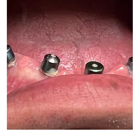
2 nov 2024
Tempo di lettura: 3 min
Quali sono le motivazioni del
risparmio dentale in Croazia?
Negli ultimi anni, il dibattito sui materiali scarsi che
vengono utilizzati nelle clinice dentali all'estero, ha
guadagnato una notevole attenzione. Grazie ad un
costante e significativo aumento dei prezzi per le
cure dentali in Italia, è una retorica pubblicizzata dal
dentista Italiano che perde sempre più pazienti!