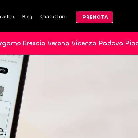
avetta
Blog
Contattaci
PRENOTA
ergamo Brescia Verona Vicenza Padova Pia
e.