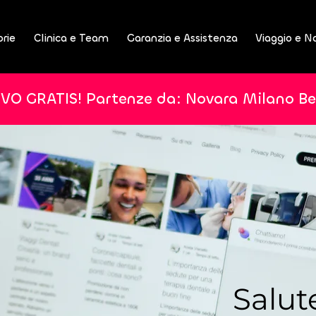
orie
Clinica e Team
Garanzia e Assistenza
Viaggio e N
IVO GRATIS! Partenze da: Novara Milano B
Salut