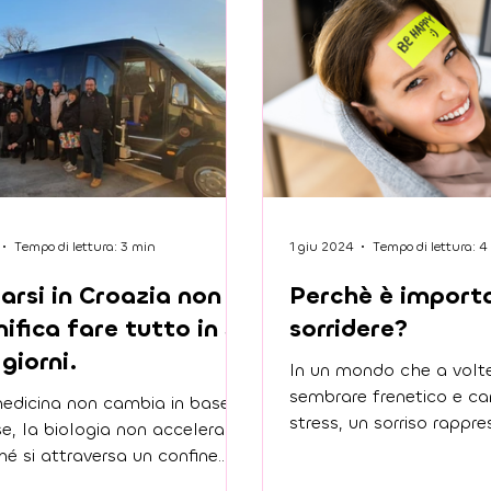
Tempo di lettura: 3 min
1 giu 2024
Tempo di lettura: 4
arsi in Croazia non
Perchè è import
nifica fare tutto in 3
sorridere?
 giorni.
In un mondo che a volt
sembrare frenetico e car
edicina non cambia in base al
stress, un sorriso rappr
e, la biologia non accelera
mossa verso una vita più
hé si attraversa un confine.
sana.
si in Croazia non significa fare