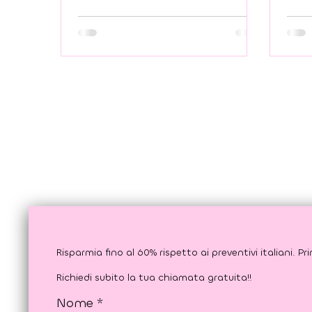
problemi dentali può essere
tutt
stressante, soprattutto quando i
esist
preventivi in Italia sembrano
più 
troppo alti.
esis
temp
biolo
Croa
a un
non 
medi
Richiedi subito la tua chiamata gratuita!!
Nome
*