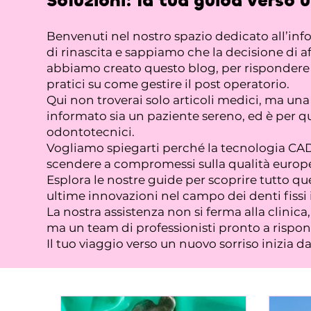
Soluzioni:
la tua guida verso 
Benvenuti nel nostro spazio dedicato all’in
di rinascita e sappiamo che la decisione di af
abbiamo creato questo blog, per rispondere a 
pratici su come gestire il post operatorio.
Qui non troverai solo articoli medici, ma u
informato sia un paziente sereno, ed è per qu
odontotecnici.
Vogliamo spiegarti perché la tecnologia CAD/
scendere a compromessi sulla qualità europe
Esplora le nostre guide per scoprire tutto que
ultime innovazioni nel campo dei denti fissi 
La nostra assistenza non si ferma alla clinic
ma un team di professionisti pronto a rispond
Il tuo viaggio verso un nuovo sorriso inizia d