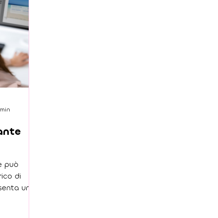
 min
ante
e può
ico di
esenta una
 felice e