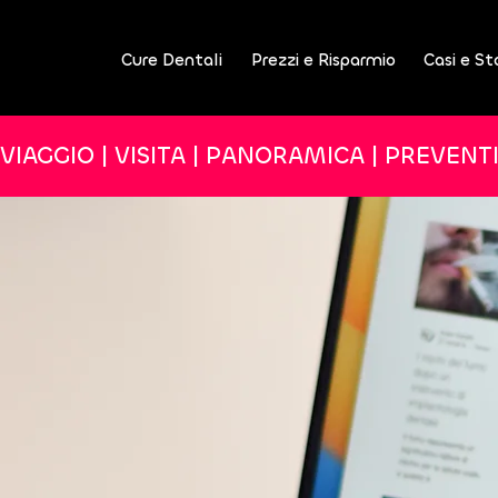
Cure Dentali
Prezzi e Risparmio
Casi e St
VIAGGIO | VISITA | PANORAMICA | PREVENT