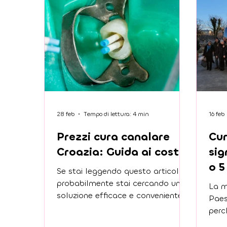
28 feb
Tempo di lettura: 4 min
16 feb
Prezzi cura canalare
Cur
Croazia: Guida ai costi
sig
o 5
Se stai leggendo questo articolo,
probabilmente stai cercando una
La m
soluzione efficace e conveniente
Paes
per la tua cura canalare. Ti
perc
capisco perfettamente: affrontare
Curar