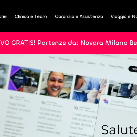
orie
Clinica e Team
Garanzia e Assistenza
Viaggio e N
IVO GRATIS! Partenze da: Novara Milano B
Salut