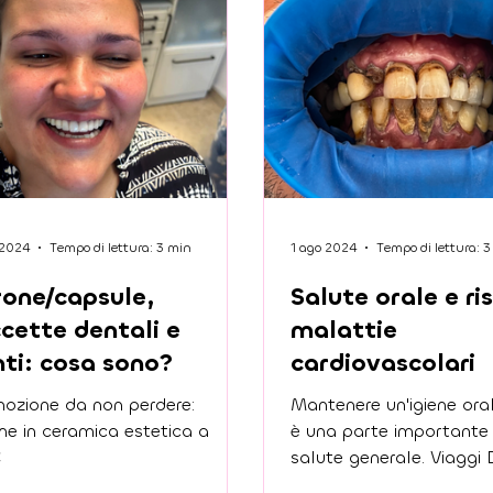
 2024
Tempo di lettura: 3 min
1 ago 2024
Tempo di lettura: 
one/capsule,
Salute orale e ri
cette dentali e
malattie
ti: cosa sono?
cardiovascolari
ozione da non perdere:
Mantenere un'igiene ora
ne in ceramica estetica a
è una parte importante
€
salute generale. Viaggi 
Croazia non rinunciare a