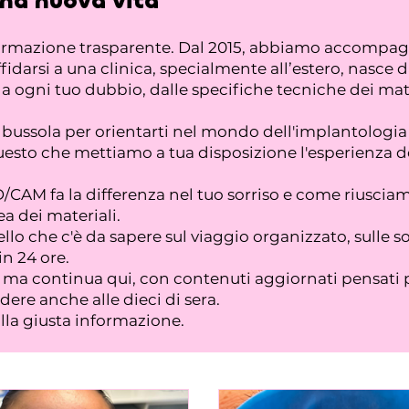
una nuova vita
formazione trasparente. Dal 2015, abbiamo accompagna
fidarsi a una clinica, specialmente all’estero, nasce 
ogni tuo dubbio, dalle specifiche tecniche dei materi
na bussola per orientarti nel mondo dell'implantolo
esto che mettiamo a tua disposizione l'esperienza dei
CAM fa la differenza nel tuo sorriso e come riusciam
a dei materiali.
llo che c'è da sapere sul viaggio organizzato, sulle s
in 24 ore.
a, ma continua qui, con contenuti aggiornati pensati 
ere anche alle dieci di sera.
alla giusta informazione.