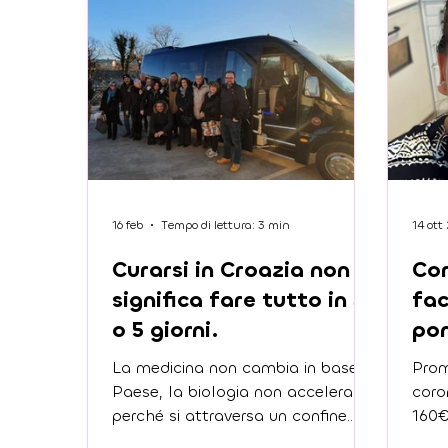
16 feb
Tempo di lettura: 3 min
14 ott
Curarsi in Croazia non
Cor
significa fare tutto in 3
fac
o 5 giorni.
pon
La medicina non cambia in base al
Prom
Paese, la biologia non accelera
coro
perché si attraversa un confine.
160
Curarsi in Croazia non significa fare