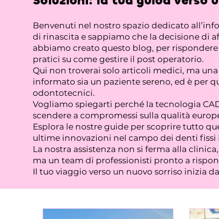
Soluzioni:
la tua guida verso 
Benvenuti nel nostro spazio dedicato all’in
di rinascita e sappiamo che la decisione di af
abbiamo creato questo blog, per rispondere a 
pratici su come gestire il post operatorio.
Qui non troverai solo articoli medici, ma u
informato sia un paziente sereno, ed è per qu
odontotecnici.
Vogliamo spiegarti perché la tecnologia CAD/
scendere a compromessi sulla qualità europe
Esplora le nostre guide per scoprire tutto que
ultime innovazioni nel campo dei denti fissi 
La nostra assistenza non si ferma alla clinic
ma un team di professionisti pronto a rispond
Il tuo viaggio verso un nuovo sorriso inizia d