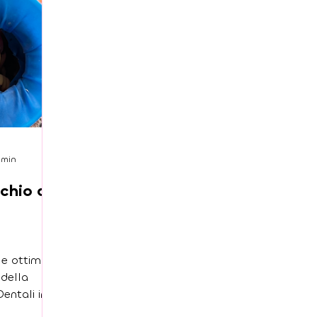
3 min
schio di
le ottimale
 della
Dentali in
l tuo