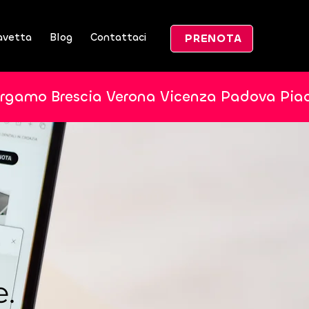
avetta
Blog
Contattaci
PRENOTA
ergamo Brescia Verona Vicenza Padova Pia
e.