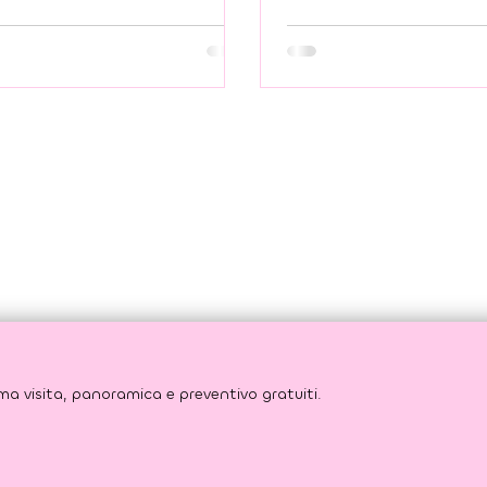
sorriso.
Risparmia fino al 60% rispetto ai preventivi italiani. Prima visita, panoramica e preventivo gratuiti. 