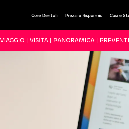
Cure Dentali
Prezzi e Risparmio
Casi e St
VIAGGIO | VISITA | PANORAMICA | PREVENT