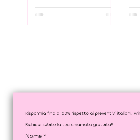
tutto in tre o cinque giorni. Non
esiste un Paese in cui l’osso integri
più velocemente un impianto. Non
esiste una frontiera che riduca i
tempi di guarigione dei tessuti. La
biologia è universale. Curarsi in
Croazia significa risparmiare grazie
a un sistema economico diverso,
non significa comprimere la
medicina.
Richiedi subito la tua chiamata gratuita!!
Nome
*