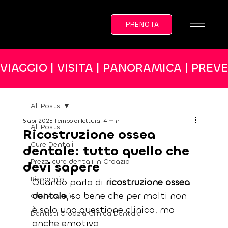
PRENOTA
VIAGGIO | VISITA | PANORAMICA | PREV
All Posts
5 apr 2025
Tempo di lettura: 4 min
All Posts
Ricostruzione ossea
Cure Dentali
dentale: tutto quello che
Prezzi cure dentali in Croazia
devi sapere
Risparmio
Quando parlo di 
ricostruzione ossea 
dentale
, so bene che per molti non 
Casi e Storie
è solo una questione clinica, ma 
Dentisti Croazia Clinica Dentale
anche emotiva.