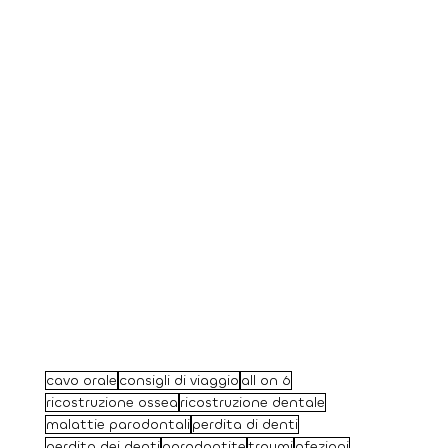
cavo orale
consigli di viaggio
all on 6
ricostruzione ossea
ricostruzione dentale
malattie parodontali
perdita di denti
perdita dei denti
parodontite
traumi
nfezioni