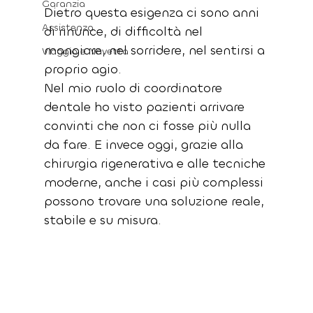
Garanzia
Dietro questa esigenza ci sono anni 
Assistenza
di rinunce, di difficoltà nel 
mangiare, nel sorridere, nel sentirsi a 
Viaggio e Navetta
proprio agio.
Nel mio ruolo di coordinatore 
dentale ho visto pazienti arrivare 
convinti che non ci fosse più nulla 
da fare. E invece oggi, grazie alla 
chirurgia rigenerativa e alle tecniche 
moderne, anche i casi più complessi 
possono trovare una soluzione reale, 
stabile e su misura.