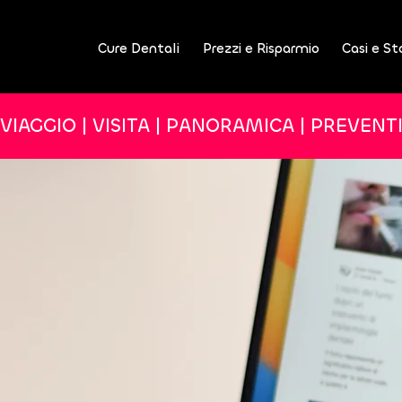
Cure Dentali
Prezzi e Risparmio
Casi e St
VIAGGIO | VISITA | PANORAMICA | PREVENT