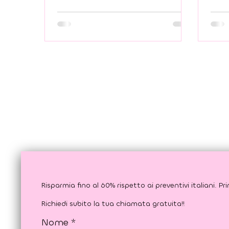
problemi dentali può essere
vedo
stressante, soprattutto quando i
tecn
preventivi in Italia sembrano
team
troppo alti.
gior
per 
acco
Richiedi subito la tua chiamata gratuita!!
Nome
*