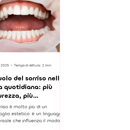
t 2025
Tempo di lettura: 2 min
ruolo del sorriso nella
a quotidiana: più
urezza, più
ortunità!
rriso è molto più di un
aglio estetico: è un linguaggio
ersale che influenza il modo in
ci vediamo e come gli altri ci