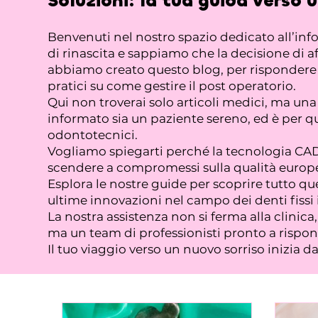
Soluzioni:
la tua guida verso 
Benvenuti nel nostro spazio dedicato all’in
di rinascita e sappiamo che la decisione di af
abbiamo creato questo blog, per rispondere a 
pratici su come gestire il post operatorio.
Qui non troverai solo articoli medici, ma u
informato sia un paziente sereno, ed è per qu
odontotecnici.
Vogliamo spiegarti perché la tecnologia CAD/
scendere a compromessi sulla qualità europe
Esplora le nostre guide per scoprire tutto que
ultime innovazioni nel campo dei denti fissi 
La nostra assistenza non si ferma alla clinic
ma un team di professionisti pronto a rispond
Il tuo viaggio verso un nuovo sorriso inizia d