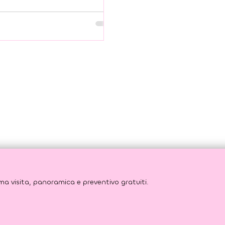
no. Con le giuste cure, la
ologia più avanzata e un
 che mette te al centro, ogni
no può essere quello giusto
iniziare un cambiamento che ti
mpagnerà per tutta la vita.
Risparmia fino al 60% rispetto ai preventivi italiani. Prima visita, panoramica e preventivo gratuiti. 