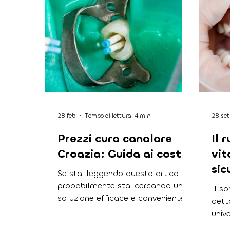
28 feb
Tempo di lettura: 4 min
28 se
Prezzi cura canalare
Il 
Croazia: Guida ai costi
vit
sic
Se stai leggendo questo articolo,
opp
probabilmente stai cercando una
Il so
soluzione efficace e conveniente
dett
per la tua cura canalare. Ti
univ
capisco perfettamente: affrontare
cui 