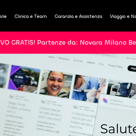
orie
Clinica e Team
Garanzia e Assistenza
Viaggio e N
IVO GRATIS! Partenze da: Novara Milano B
Salut