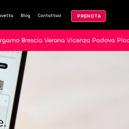
avetta
Blog
Contattaci
PRENOTA
ergamo Brescia Verona Vicenza Padova Pia
e.