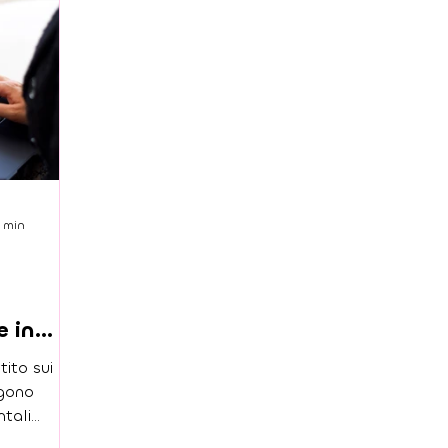
3 min
e in
tito sui
ngono
ntali
ato una