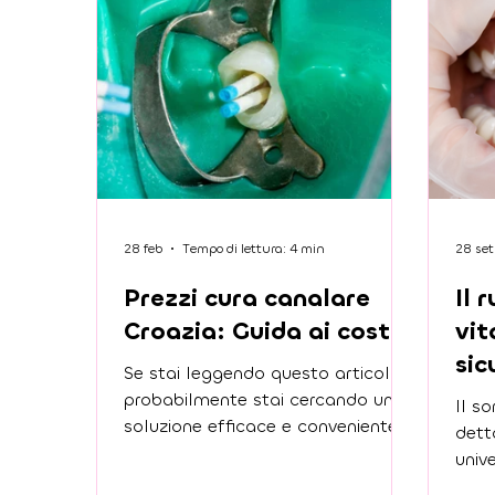
28 feb
Tempo di lettura: 4 min
28 se
Prezzi cura canalare
Il 
Croazia: Guida ai costi
vit
sic
Se stai leggendo questo articolo,
opp
probabilmente stai cercando una
Il so
soluzione efficace e conveniente
dett
per la tua cura canalare. Ti
univ
capisco perfettamente: affrontare
cui 