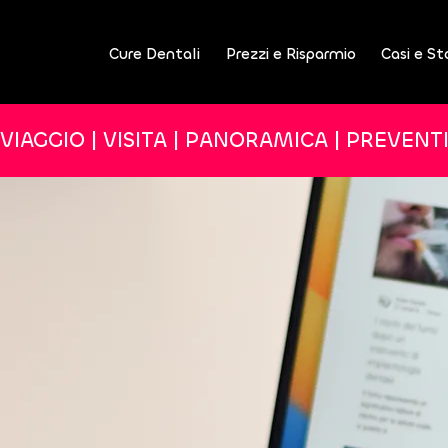
Cure Dentali
Prezzi e Risparmio
Casi e St
VIAGGIO | VISITA | PANORAMICA | PREVENT