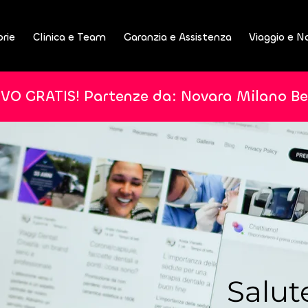
orie
Clinica e Team
Garanzia e Assistenza
Viaggio e N
IVO GRATIS! Partenze da: Novara Milano B
Salut