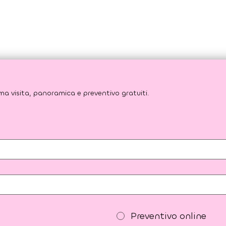
Risparmia fino al 60% rispetto ai preventivi italiani. Prima visita, panoramica e preventivo gratuiti. 
Preventivo online