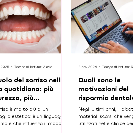
t 2025
Tempo di lettura: 2 min
2 nov 2024
Tempo di lettura: 
ruolo del sorriso nella
Quali sono le
a quotidiana: più
motivazioni del
urezza, più
risparmio dental
ortunità!
Croazia?
rriso è molto più di un
Negli ultimi anni, il dibat
aglio estetico: è un linguaggio
materiali scarsi che ve
ersale che influenza il modo in
utilizzati nelle clinice de
ci vediamo e come gli altri ci
all'estero, ha guadagn