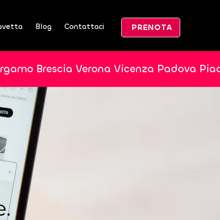
avetta
Blog
Contattaci
PRENOTA
ergamo Brescia Verona Vicenza Padova Pia
e.