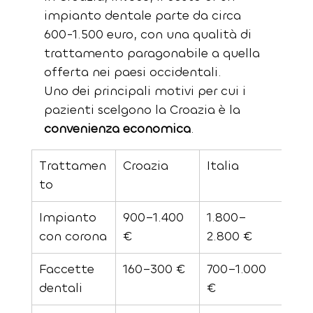
impianto dentale parte da circa 
600-1.500 euro, con una qualità di 
trattamento paragonabile a quella 
offerta nei paesi occidentali.
Uno dei principali motivi per cui i 
pazienti scelgono la Croazia è la 
convenienza economica
.
Trattamen
Croazia
Italia
Ger
to
Svi
Impianto 
900–1.400 
1.800–
2.5
con corona
€
2.800 €
4.0
Faccette 
160–300 €
700–1.000 
900
dentali
€
€