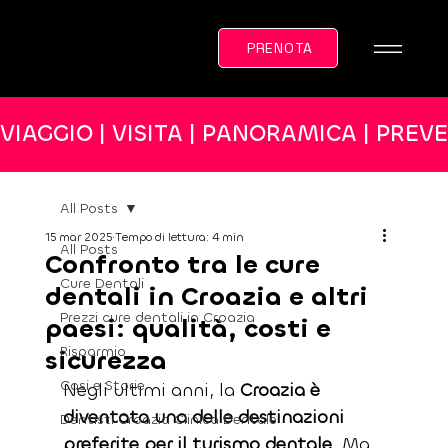
PRENOTA
VIAGGIO | VISITA | PANORAMICA | PREV
All Posts
15 mar 2025
Tempo di lettura: 4 min
All Posts
Confronto tra le cure
Cure Dentali
dentali in Croazia e altri
Prezzi cure dentali in Croazia
paesi: qualità, costi e
Risparmio
sicurezza
Casi e Storie
Negli ultimi anni, la 
Croazia è 
diventata una delle destinazioni 
Dentisti Croazia Clinica Dentale
preferite per il turismo dentale
. Ma 