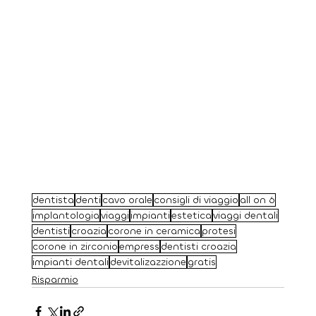
dentista
denti
cavo orale
consigli di viaggio
all on 6
implantologia
viaggi
impianti
estetica
viaggi dentali
dentisti
croazia
corone in ceramica
protesi
corone in zirconio
empress
dentisti croazia
impianti dentali
devitalizazzione
gratis
Risparmio