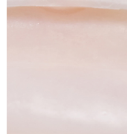
Curarsi in Croazia non significa fare
tutto in 3 o 5 giorni.
La medicina non cambia in base al Paese, la
biologia non accelera perché si attraversa un
confine. Curarsi in Croazia non significa fare tutto in
tre o cinque giorni. Non esiste un Paese in cui l’osso
integri più velocemente un impianto. Non esiste una
frontiera che riduca i tempi di guarigione dei tessuti.
La biologia è universale. Curarsi in Croazia significa
risparmiare grazie a un sistema economico diverso,
non significa comprimere la medicina.