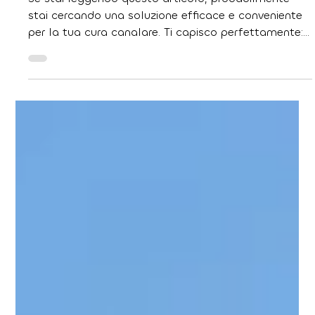
28 feb
Tempo di lettura: 4 min
Prezzi cura canalare Croazia: Guida
ai costi
Se stai leggendo questo articolo, probabilmente
stai cercando una soluzione efficace e conveniente
per la tua cura canalare. Ti capisco perfettamente:
affrontare problemi dentali può essere stressante,
soprattutto quando i preventivi in Italia sembrano
troppo alti.