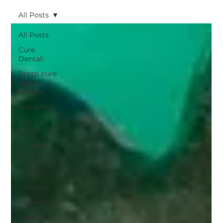
All Posts
All Posts
Cure
Dentali
Prezzi cure
dentali in
Croazia
Risparmio
Casi e
Storie
Dentisti
Croazia
Clinica
Dentale
Garanzia
Assistenza
Viaggio e