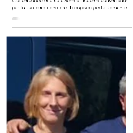
28 feb
Tempo di lettura: 4 min
Prezzi cura canalare Croazia: Guida
ai costi
Se stai leggendo questo articolo, probabilmente
stai cercando una soluzione efficace e conveniente
per la tua cura canalare. Ti capisco perfettamente:
affrontare problemi dentali può essere stressante,
soprattutto quando i preventivi in Italia sembrano
troppo alti.