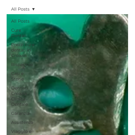
All Posts
All Posts
Cure
Dentali
Prezzi cure
dentali in
Croazia
Risparmio
Casi e
Storie
Dentisti
Croazia
Clinica
Dentale
Garanzia
Assistenza
Viaggio e