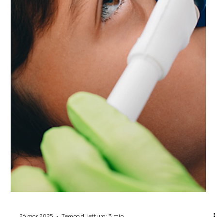
15 apr 2025
Tempo di lettura: 2 min
Ortodonzia invisibile: ne vale la
pena provarla?
In questa guida approfondiremo i vantaggi, gli
svantaggi, i costi e i risultati dell’ortodonzia
trasparente, per aiutarti a capire se è la soluzione
giusta per te.