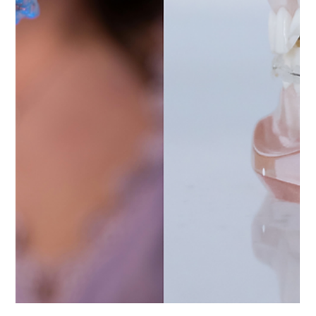
16 apr 2025
Tempo di lettura: 2 min
Perché la visita annuale dopo le
cure dentali è fondamentale?
Molti pensano che, una volta completato
l’intervento il percorso sia concluso. Ma la verità,
quella che vedo ogni giorno, è diversa: la visita
annuale di controllo è una parte essenziale della
salute dentale a lungo termine.