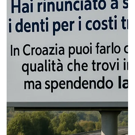
27 ago 2025
Tempo di lettura: 3 min
In Croazia i prezzi restano fermi:
stessi prezzi da anni!
Quando un paziente si rende conto che con la
stessa cifra richiesta in Italia può curarsi due volte in
Croazia, senza compromessi sulla qualità, nasce
una consapevolezza nuova: che il sorriso non deve
essere un privilegio per pochi.