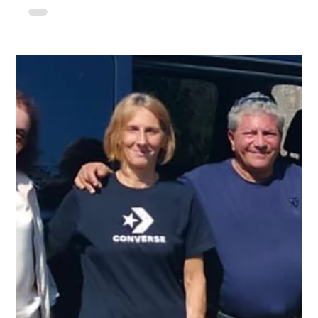
28 set 2025
Tempo di lettura: 2 min
Il ruolo del sorriso nella vita
quotidiana: più sicurezza, più
opportunità!
Il sorriso è molto più di un dettaglio estetico: è un
linguaggio universale che influenza il modo in cui ci
vediamo e come gli altri ci vedono. Con le giuste
cure, la tecnologia più avanzata e un team che
mette te al centro, ogni giorno può essere quello
giusto per iniziare un cambiamento che ti
accompagnerà per tutta la vita.