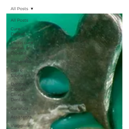
All Posts
All Posts
Cure
Dentali
Prezzi cure
dentali in
Croazia
Risparmio
Casi e
Storie
Dentisti
Croazia
Clinica
Dentale
Garanzia
Assistenza
Viaggio e