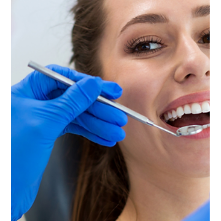
26 giu 2025
Tempo di lettura: 2 min
Hai bisogno di sistemare i denti? La
soluzione che aspettavi è qui, ed è a
poche ore da casa
Ecco perché sempre più pazienti italiani scelgono
un’alternativa concreta, sicura e vicina: la nostra
clinica a Fiume in Croazia che offre cura, garanzia e
risultati veri, con viaggio gratuito incluso.