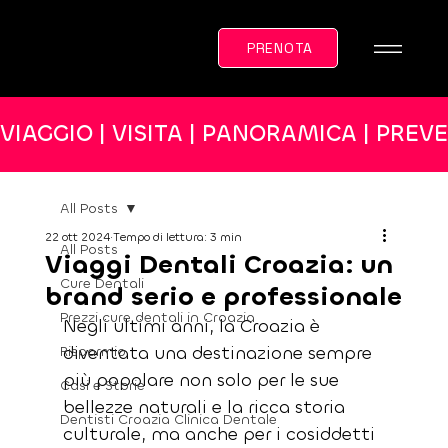
PRENOTA
VIAGGIO | VISITA | PANORAMICA | PREV
All Posts
22 ott 2024
Tempo di lettura: 3 min
All Posts
Viaggi Dentali Croazia: un
Cure Dentali
brand serio e professionale
Prezzi cure dentali in Croazia
Negli ultimi anni, la Croazia è 
diventata una destinazione sempre 
Risparmio
più popolare non solo per le sue 
Casi e Storie
bellezze naturali e la ricca storia 
Dentisti Croazia Clinica Dentale
culturale, ma anche per i cosiddetti 