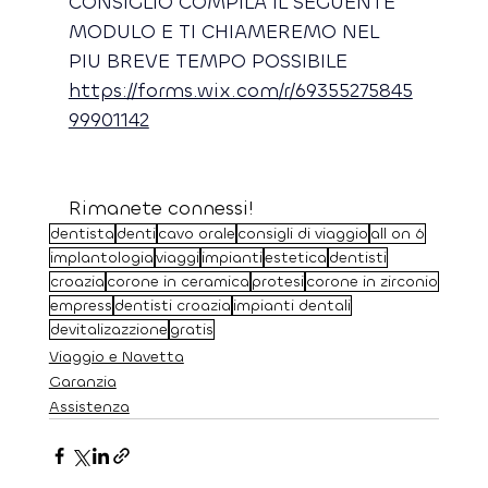
CONSIGLIO COMPILA IL SEGUENTE 
MODULO E TI CHIAMEREMO NEL 
PIU BREVE TEMPO POSSIBILE  
https://forms.wix.com/r/69355275845
99901142
Rimanete connessi!
dentista
denti
cavo orale
consigli di viaggio
all on 6
implantologia
viaggi
impianti
estetica
dentisti
croazia
corone in ceramica
protesi
corone in zirconio
empress
dentisti croazia
impianti dentali
devitalizazzione
gratis
Viaggio e Navetta
Garanzia
Assistenza