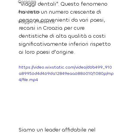
Garanzia
"viaggi dentali". Questo fenomeno 
ha visto un numero crescente di 
Assistenza
persone provenienti da vari paesi, 
Viaggio e Navetta
recarsi in Croazia per cure 
dentistiche di alta qualità a costi 
significativamente inferiori rispetto 
ai loro paesi d'origine.
https://video.wixstatic.com/video/d6b499_910
a89956d4d469da12849eaa6886010/1080p/mp
4/file.mp4
Siamo un leader affidabile nel 