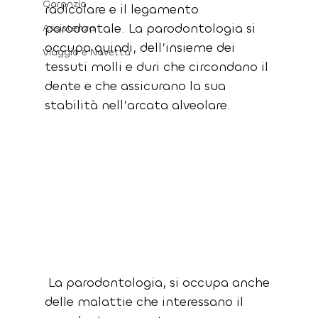
Garanzia
radicolare e il legamento 
parodontale. La parodontologia si 
Assistenza
occupa quindi, dell’insieme dei 
Viaggio e Navetta
tessuti molli e duri che circondano il 
dente e che assicurano la sua 
stabilità nell’arcata alveolare.
 La parodontologia, si occupa anche 
delle malattie che interessano il 