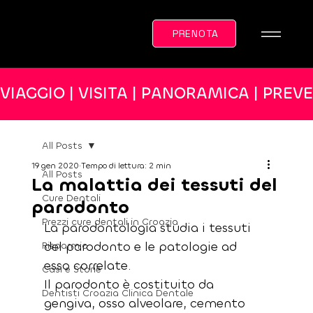
PRENOTA
VIAGGIO | VISITA | PANORAMICA | PREV
All Posts
19 gen 2020
Tempo di lettura: 2 min
All Posts
La malattia dei tessuti del
Cure Dentali
parodonto
Prezzi cure dentali in Croazia
La parodontologia studia i tessuti 
del parodonto e le patologie ad 
Risparmio
esso correlate.
Casi e Storie
Il parodonto è costituito da 
Dentisti Croazia Clinica Dentale
gengiva, osso alveolare, cemento 