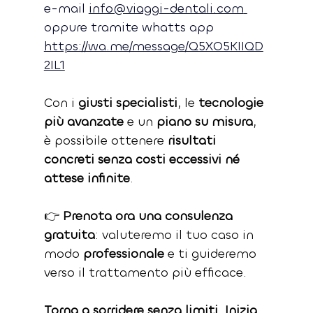
e-mail 
info@viaggi-dentali.com
oppure tramite whatts app 
https://wa.me/message/Q5XO5KIIQD
2IL1
Con i 
giusti specialisti
, le 
tecnologie 
più avanzate
 e un 
piano su misura
, 
è possibile ottenere 
risultati 
concreti senza costi eccessivi né 
attese infinite
.
👉 
Prenota ora una consulenza 
gratuita
: valuteremo il tuo caso in 
modo 
professionale
 e ti guideremo 
verso il trattamento più efficace.
Torna a sorridere senza limiti. Inizia 