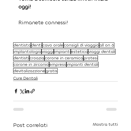
oggi!
Rimanete connessi!
dentista
denti
cavo orale
consigli di viaggio
all on 6
implantologia
viaggi
impianti
estetica
viaggi dentali
dentisti
croazia
corone in ceramica
protesi
corone in zirconio
empress
impianti dentali
devitalizazzione
gratis
Cure Dentali
Post correlati
Mostra tutti