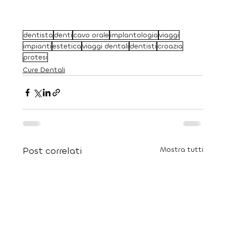
dentista
denti
cavo orale
implantologia
viaggi
impianti
estetica
viaggi dentali
dentisti
croazia
protesi
Cure Dentali
Post correlati
Mostra tutti