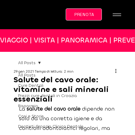
PRENOTA
VIAGGIO | VISITA | PANORAMICA | PREV
All Posts
29 gen 2021
Tempo di lettura: 2 min
All Posts
Salute del cavo orale:
Cure Dentali
vitamine e sali minerali
Prezzi cure dentali in Croazia
essenziali
Risparmio
La 
salute del cavo orale
 dipende non 
Casi e Storie
solo da una corretta igiene e da 
Dentisti Croazia Clinica Dentale
controlli odontoiatrici regolari, ma 