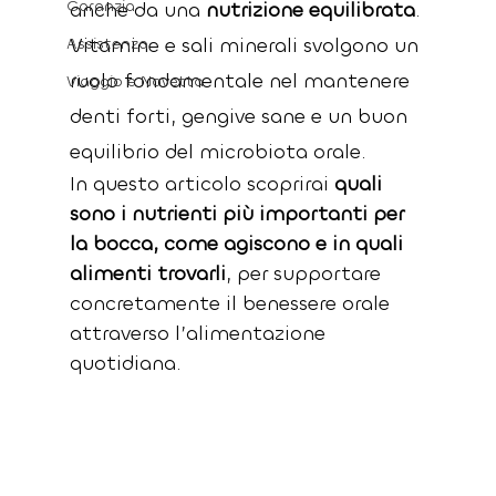
Garanzia
anche da una 
nutrizione equilibrata
. 
Vitamine e sali minerali svolgono un 
Assistenza
ruolo fondamentale nel mantenere 
Viaggio e Navetta
denti forti, gengive sane e un buon 
equilibrio del microbiota orale.
In questo articolo scoprirai 
quali 
sono i nutrienti più importanti per 
la bocca, come agiscono e in quali 
alimenti trovarli
, per supportare 
concretamente il benessere orale 
attraverso l’alimentazione 
quotidiana.